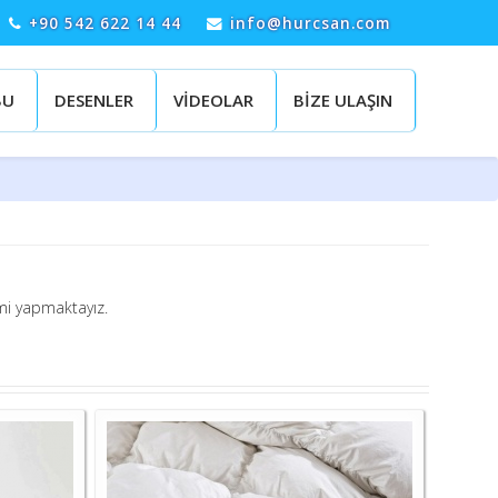
+90 542 622 14 44
info@hurcsan.com
BU
DESENLER
VİDEOLAR
BİZE ULAŞIN
mi yapmaktayız.