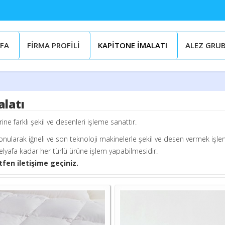
FA
FİRMA PROFİLİ
KAPİTONE İMALATI
ALEZ GRU
latı
e farklı şekil ve desenleri işleme sanattır.
nularak iğneli ve son teknoloji makinelerle şekil ve desen vermek işle
lyafa kadar her türlü ürüne işlem yapabilmesidir.
tfen iletişime geçiniz.