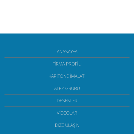
ANASAYFA
FİRMA PROFİLİ
KAPİTONE İMALATI
ALEZ GRUBU
DESENLER
VİDEOLAR
BİZE ULAŞIN